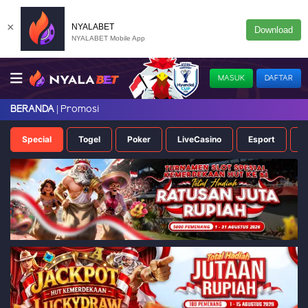
×
NYALABET
Download
NYALABET Mobile App
MASUK
DAFTAR
Promosi
BERANDA
Special
Togel
Poker
LiveCasino
Esport
S