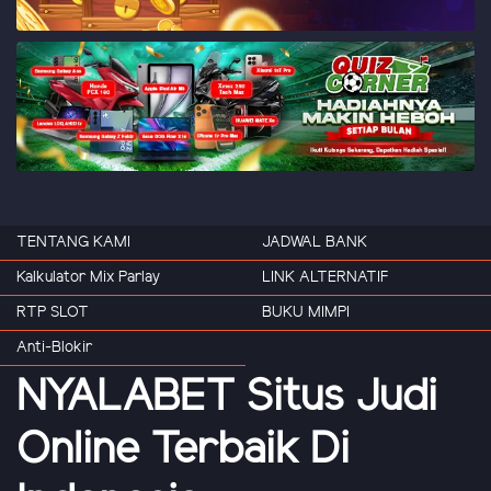
TENTANG KAMI
JADWAL BANK
Kalkulator Mix Parlay
LINK ALTERNATIF
RTP SLOT
BUKU MIMPI
Anti-Blokir
NYALABET Situs Judi
Online Terbaik Di